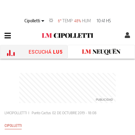
Cipolletti
TEMP
HUM
10:41 HS
6°
48%
ESCUCHÁ
LU5
LMCIPOLLETTI
Punto Cactus
02 DE OCTUBRE 2019 - 18:08
CIPOLLETTI