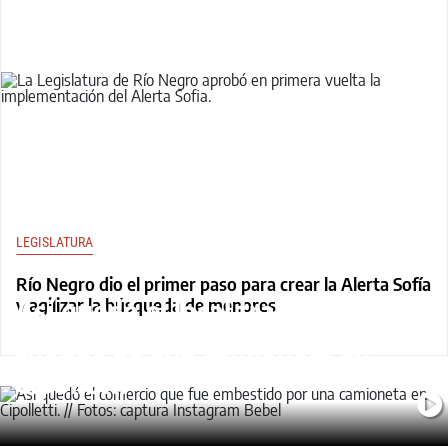
LEGISLATURA
VIDEO
Río Negro dio el primer paso para crear la Alerta Sofía
Así quedó el local tras el fuerte
y agilizar la búsqueda de menores
choque de una camioneta en
Cipolletti