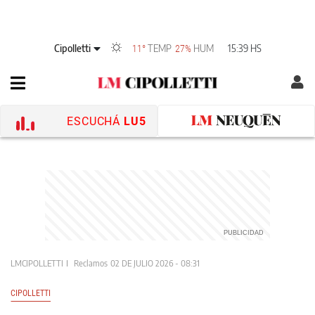
Cipolletti
TEMP
HUM
15:39 HS
11°
27%
ESCUCHÁ
LU5
LMCIPOLLETTI
Reclamos
02 DE JULIO 2026 - 08:31
CIPOLLETTI