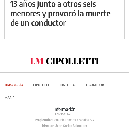
13 años junto a otros seis
menores y provocó la muerte
de un conductor
CIPOLLETTI
+HISTORIAS
EL COMEDOR
TEMAS DEL DÍA
MAS E
Información
Edición:
6951
Propietario:
Comunicaciones y Medios S.A
Director:
Juan Carlos Schroeder