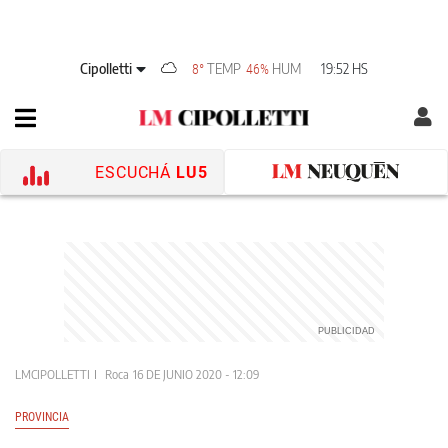
Cipolletti
TEMP
HUM
19:52 HS
8°
46%
ESCUCHÁ
LU5
LMCIPOLLETTI
Roca
16 DE JUNIO 2020 - 12:09
PROVINCIA