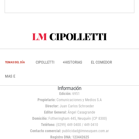
CIPOLLETTI
+HISTORIAS
EL COMEDOR
TEMAS DEL DÍA
MAS E
Información
Edición:
6951
Propietario:
Comunicaciones y Medios S.A
Director:
Juan Carlos Schroeder
Editor General:
Ángel Casagrande
Domicilio:
Fotheringham 445, Neuquén (CP 8300)
Teléfono:
(0299) 449 0400 / 449 0410
Contacto comercial:
publicidad@lmneuquen.com.ar
Registro DNA: 123442625