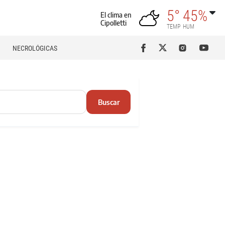
5°
45%
El clima en
Cipolletti
TEMP
HUM
NECROLÓGICAS
Buscar