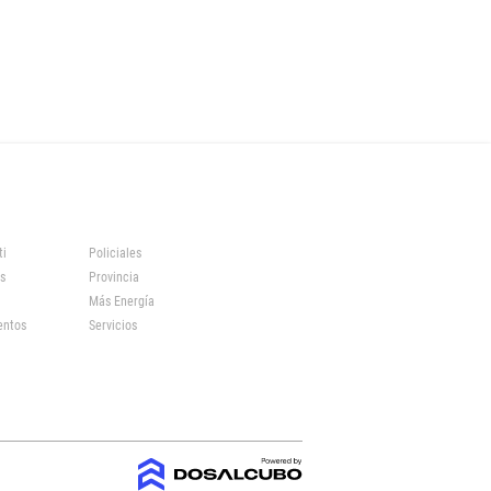
ti
Policiales
s
Provincia
Más Energía
entos
Servicios