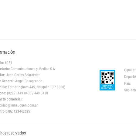
ormación
ón:
6951
etario:
Comunicaciones y Medios S.A
Cipollet
tor:
Juan Carlos Schroeder
Deporte
r General:
Ángel Casagrande
País
ilio:
Fotheringham 445, Neuquén (CP 8300)
Suplem
ono:
(0299) 449 0400 / 449 0410
acto comercial:
icidad@lmneuquen.com.ar
stro DNA: 123442625
chos reservados