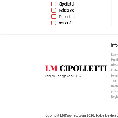
Cipolletti
Policiales
Deportes
neuquén
Inf
Edici
Propi
Direc
Edito
Domic
Sábado
8 de
agosto
de 2026
Teléf
Cont
publ
Regi
Copyright
LMCipolletti.com 2026
, Todos los dere