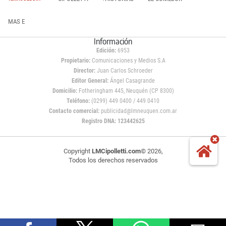
MAS E
Información
Edición:
6953
Propietario:
Comunicaciones y Medios S.A
Director:
Juan Carlos Schroeder
Editor General:
Ángel Casagrande
Domicilio:
Fotheringham 445, Neuquén (CP 8300)
Teléfono:
(0299) 449 0400 / 449 0410
Contacto comercial:
publicidad@lmneuquen.com.ar
Registro DNA: 123442625
Copyright
LMCipolletti.com
© 2026,
Todos los derechos reservados