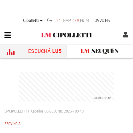
Cipolletti
TEMP
HUM
05:20 HS
2°
68%
ESCUCHÁ
LU5
LMCIPOLLETTI
Caballos
06 DE JUNIO 2026 - 09:48
PROVINCIA