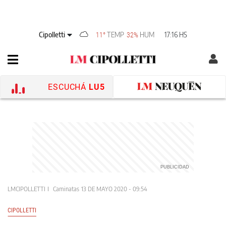
Cipolletti
TEMP
HUM
17:16 HS
11°
32%
ESCUCHÁ
LU5
LMCIPOLLETTI
Caminatas
13 DE MAYO 2020 - 09:54
CIPOLLETTI