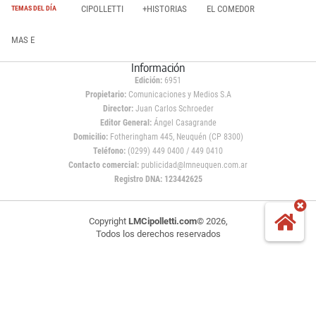
CIPOLLETTI
+HISTORIAS
EL COMEDOR
TEMAS DEL DÍA
MAS E
Información
Edición:
6951
Propietario:
Comunicaciones y Medios S.A
Director:
Juan Carlos Schroeder
Editor General:
Ángel Casagrande
Domicilio:
Fotheringham 445, Neuquén (CP 8300)
Teléfono:
(0299) 449 0400 / 449 0410
Contacto comercial:
publicidad@lmneuquen.com.ar
Registro DNA: 123442625
Copyright
LMCipolletti.com
© 2026,
Todos los derechos reservados