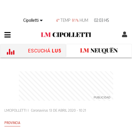
Cipolletti
TEMP
HUM
02:03 HS
4°
91%
ESCUCHÁ
LU5
LMCIPOLLETTI
Coronavirus
13 DE ABRIL 2020 - 10:21
PROVINCIA