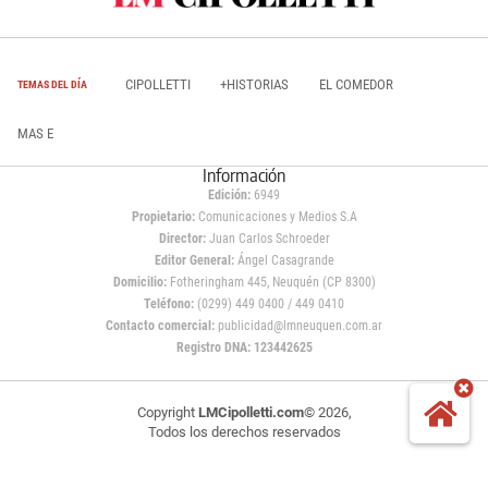
CIPOLLETTI
+HISTORIAS
EL COMEDOR
TEMAS DEL DÍA
MAS E
Información
Edición:
6949
Propietario:
Comunicaciones y Medios S.A
Director:
Juan Carlos Schroeder
Editor General:
Ángel Casagrande
Domicilio:
Fotheringham 445, Neuquén (CP 8300)
Teléfono:
(0299) 449 0400 / 449 0410
Contacto comercial:
publicidad@lmneuquen.com.ar
Registro DNA: 123442625
Copyright
LMCipolletti.com
© 2026,
Todos los derechos reservados