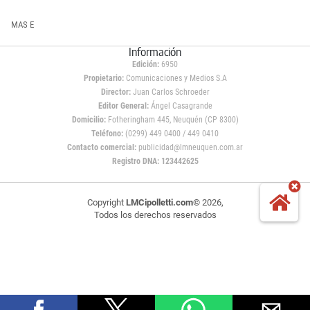
MAS E
Información
Edición:
6950
Propietario:
Comunicaciones y Medios S.A
Director:
Juan Carlos Schroeder
Editor General:
Ángel Casagrande
Domicilio:
Fotheringham 445, Neuquén (CP 8300)
Teléfono:
(0299) 449 0400 / 449 0410
Contacto comercial:
publicidad@lmneuquen.com.ar
Registro DNA: 123442625
Copyright
LMCipolletti.com
© 2026,
Todos los derechos reservados