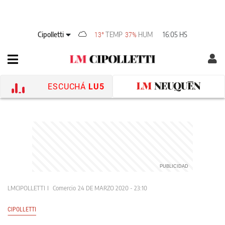
Cipolletti
TEMP
HUM
16:05 HS
13°
37%
ESCUCHÁ
LU5
LMCIPOLLETTI
Comercio
24 DE MARZO 2020 - 23:10
CIPOLLETTI