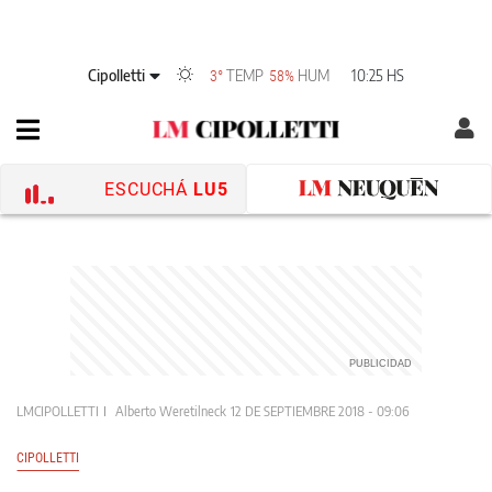
Cipolletti
TEMP
HUM
10:25 HS
3°
58%
ESCUCHÁ
LU5
LMCIPOLLETTI
Alberto Weretilneck
12 DE SEPTIEMBRE 2018 - 09:06
CIPOLLETTI