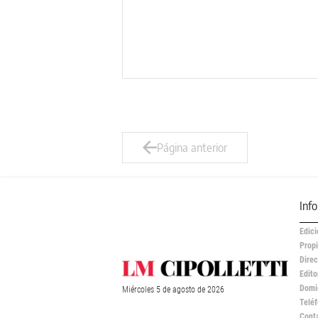
Página anterior
Inf
Edici
Propi
Direc
Edito
Domic
Miércoles
5 de
agosto
de 2026
Teléf
Cont