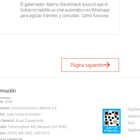
El gobernador Alberto Weretilneck anunció que el
Gobierno habilitó un chat automático en Whatsapp
para agilizar trámites y consultas. Cómo funciona.
Página siguiente
ormación
ón:
6949
etario:
Comunicaciones y Medios S.A
Cipollet
tor:
Juan Carlos Schroeder
Deporte
r General:
Ángel Casagrande
País
ilio:
Fotheringham 445, Neuquén (CP 8300)
Suplem
ono:
(0299) 449 0400 / 449 0410
acto comercial: