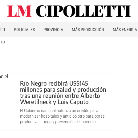
TTI
POLICIALES
PROVINCIA
MÁS PRODUCCIÓN
MÁS ENERGÍA
ITO
Río Negro recibirá US$145
millones para salud y producción
tras una reunión entre Alberto
Weretilneck y Luis Caputo
El Gobierno nacional autorizó un crédito para
modernizar hospitales y anticipó otro para obras
productivas, riego y prevención de incendios.