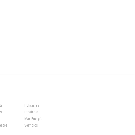
ti
Policiales
s
Provincia
Más Energía
entos
Servicios