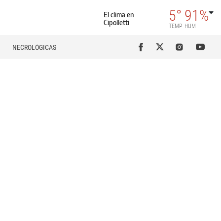
5°
91%
El clima en
Cipolletti
TEMP
HUM
NECROLÓGICAS