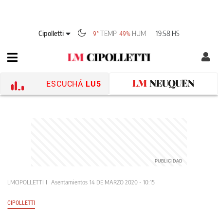
Cipolletti
TEMP
HUM
19:58 HS
9°
49%
ESCUCHÁ
LU5
LMCIPOLLETTI
Asentamientos
14 DE MARZO 2020 - 10:15
CIPOLLETTI