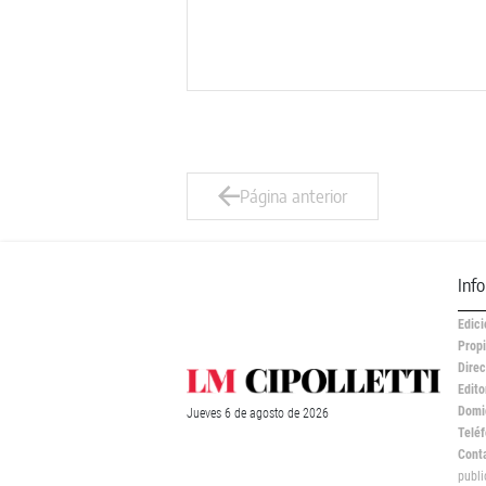
Página anterior
Inf
Edici
Propi
Direc
Edito
Domic
Jueves
6 de
agosto
de 2026
Teléf
Cont
publ