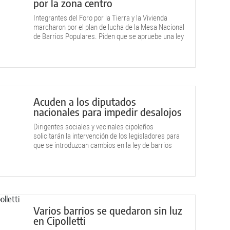
por la zona centro
Integrantes del Foro por la Tierra y la Vivienda
marcharon por el plan de lucha de la Mesa Nacional
de Barrios Populares. Piden que se apruebe una ley
que prorrogue la prohibición a los desalojos de
asentamientos.
Acuden a los diputados
nacionales para impedir desalojos
Dirigentes sociales y vecinales cipoleños
solicitarán la intervención de los legisladores para
que se introduzcan cambios en la ley de barrios
populares y se eviten los desahucios de
asentamientos.
Varios barrios se quedaron sin luz
en Cipolletti