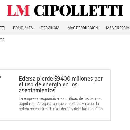
TTI
POLICIALES
PROVINCIA
MÁS PRODUCCIÓN
MÁS ENERGÍA
ITO
Edersa pierde $9400 millones por
el uso de energía en los
asentamientos
La empresa respondió a las críticas de los barrios
populares. Aseguraron que el 70% del valor de la
boleta no es atribuible a Edersa y detallaron cuánto
cuesta el servicio a sectores que no pagan.