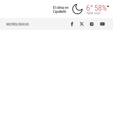
6°
58%
El clima en
Cipolletti
TEMP
HUM
NECROLÓGICAS