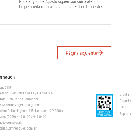
Rucalaf y 28 de Agosto siguen con suma atención
lo que pueda resolver la Justicia. Están dispuestos
a dialogar, pero sobre bases sólidas y no de
promesas.
Página siguiente
ormación
ón:
6950
etario:
Comunicaciones y Medios S.A
Cipollet
tor:
Juan Carlos Schroeder
Deporte
r General:
Ángel Casagrande
País
ilio:
Fotheringham 445, Neuquén (CP 8300)
Suplem
ono:
(0299) 449 0400 / 449 0410
acto comercial:
icidad@lmneuquen.com.ar