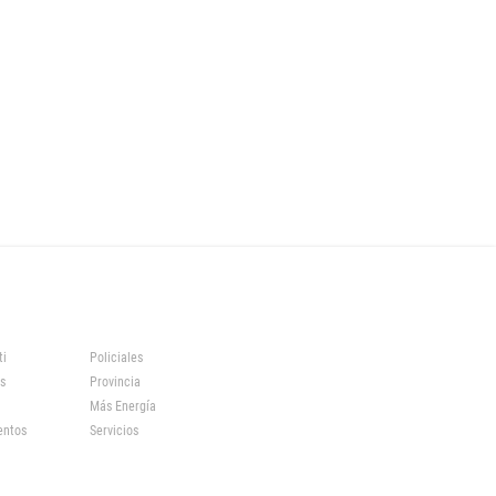
ti
Policiales
s
Provincia
Más Energía
entos
Servicios