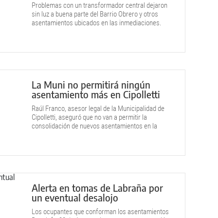
Problemas con un transformador central dejaron
sin luz a buena parte del Barrio Obrero y otros
asentamientos ubicados en las inmediaciones.
Personal de Edersa trabaja para reestablecer el
servicio.
La Muni no permitirá ningún
asentamiento más en Cipolletti
Raúl Franco, asesor legal de la Municipalidad de
Cipolletti, aseguró que no van a permitir la
consolidación de nuevos asentamientos en la
ciudad.
Alerta en tomas de Labraña por
un eventual desalojo
Los ocupantes que conforman los asentamientos