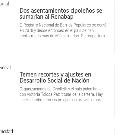
Dos asentamientos cipoleños se
sumarían al Renabap
El Registro Nacional de Barrios Populares se cerró
en 2018 y desde entonces en el país se han
conformado más de 500 barriadas. Su reapertura
permitiría, en el caso de la ciudad, que se
incorporaran el Barrio Nuevo y Los Olmos.
Temen recortes y ajustes en
Desarrollo Social de Nación
Organizaciones de Cipolletti y el país piden hablar
con Victoria Tolosa Paz, titular de la cartera. Hay
incertidumbre con los programas previstos para
beneficiar a asentamientos y barrios populares.