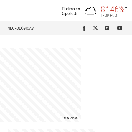
8°
46%
El clima en
Cipolletti
TEMP
HUM
NECROLÓGICAS