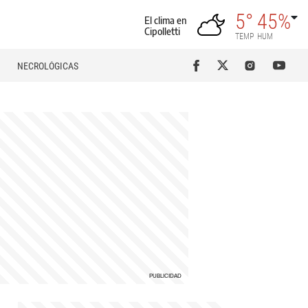
5°
45%
El clima en
Cipolletti
TEMP
HUM
NECROLÓGICAS