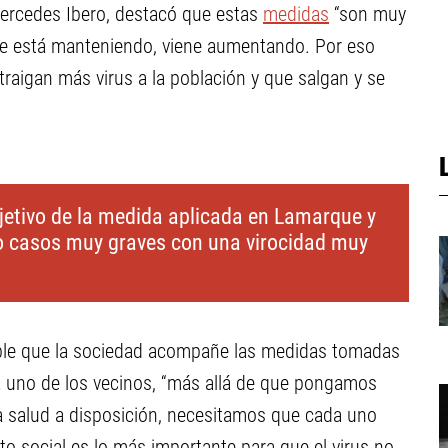
 Mercedes Ibero, destacó que estas
medidas
“son muy
se está manteniendo, viene aumentando. Por eso
raigan más virus a la población y que salgan y se
bjetivo de la medida aplicada en Lamarque y
bo casos muy graves con una virocidad muy
able que la sociedad acompañe las medidas tomadas
 uno de los vecinos, “más allá de que pongamos
la salud a disposición, necesitamos que cada uno
to social es lo más importante para que el virus no