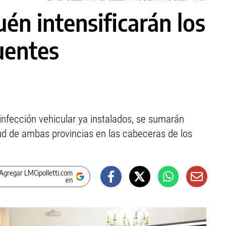
én intensificarán los
uentes
esinfección vehicular ya instalados, se sumarán
lud de ambas provincias en las cabeceras de los
Agregar LMCipolletti.com
en