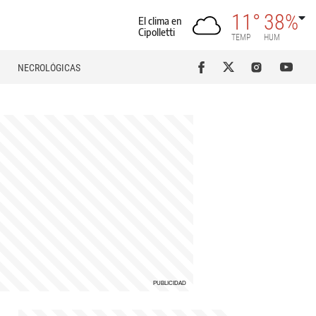
11°
38%
El clima en
Cipolletti
TEMP
HUM
NECROLÓGICAS