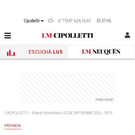
Cipolletti
TEMP
HUM
01:37 HS
5°
62%
ESCUCHÁ
LU5
LMCIPOLLETTI
Alberto Weretilneck
02 DE SEPTIEMBRE 2023 - 09:12
PROVINCIA