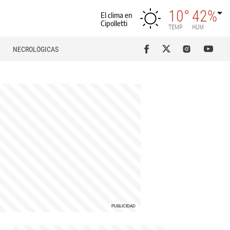
10°
42%
El clima en
Cipolletti
TEMP
HUM
NECROLÓGICAS