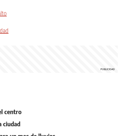
lto
udad
el centro
a ciudad
ara un mes de lluvias