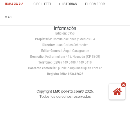
CIPOLLETTI
+HISTORIAS
EL COMEDOR
TEMAS DEL DÍA
MAS E
Información
Edición:
6950
Propietario:
Comunicaciones y Medios S.A
Director:
Juan Carlos Schroeder
Editor General:
Ángel Casagrande
Domicilio:
Fotheringham 445, Neuquén (CP 8300)
Teléfono:
(0299) 449 0400 / 449 0410
Contacto comercial:
publicidad@lmneuquen.com.ar
Registro DNA: 123442625
Copyright
LMCipolletti.com
© 2026,
Todos los derechos reservados