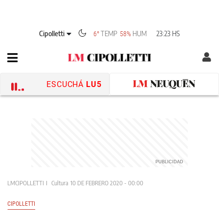
Cipolletti
TEMP
HUM
23:23 HS
6°
58%
ESCUCHÁ
LU5
LMCIPOLLETTI
Cultura
10 DE FEBRERO 2020 - 00:00
CIPOLLETTI