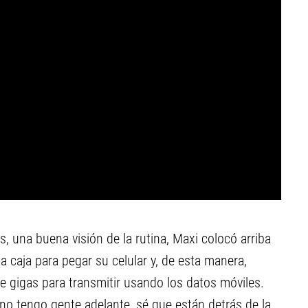
, una buena visión de la rutina, Maxi colocó arriba
a caja para pegar su celular y, de esta manera,
 gigas para transmitir usando los datos móviles.
no tengo gente adelante, sé que están detrás de la