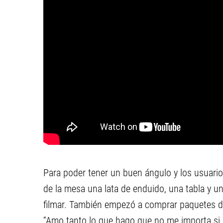
Para poder tener un buen ángulo y los usuarios
de la mesa una lata de enduido, una tabla y un
filmar. También empezó a comprar paquetes de
“Amo tanto lo que hago que no me importa si 