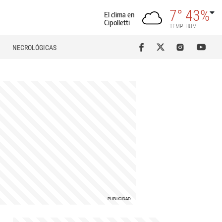
7°
43%
El clima en
Cipolletti
TEMP
HUM
NECROLÓGICAS