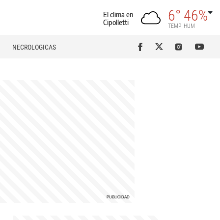
6°
46%
El clima en
Cipolletti
TEMP
HUM
NECROLÓGICAS