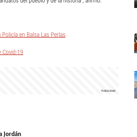
atos del pueblo y de la historia”, afirmó.
a Policía en Balsa Las Perlas
e Covid-19
a Jordán