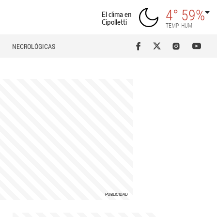
4°
59%
El clima en
Cipolletti
TEMP
HUM
NECROLÓGICAS