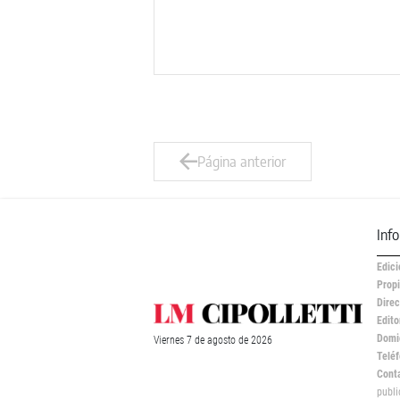
Página anterior
Inf
Edici
Propi
Direc
Edito
Domic
Viernes
7 de
agosto
de 2026
Teléf
Cont
publ