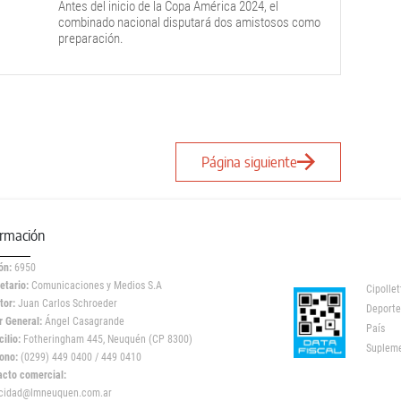
Antes del inicio de la Copa América 2024, el
combinado nacional disputará dos amistosos como
preparación.
Página siguiente
ormación
ón:
6950
etario:
Comunicaciones y Medios S.A
Cipollet
tor:
Juan Carlos Schroeder
Deporte
r General:
Ángel Casagrande
País
ilio:
Fotheringham 445, Neuquén (CP 8300)
Suplem
ono:
(0299) 449 0400 / 449 0410
acto comercial:
icidad@lmneuquen.com.ar