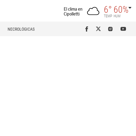
6°
60%
El clima en
Cipolletti
TEMP
HUM
NECROLÓGICAS