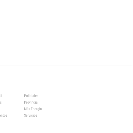
ti
Policiales
s
Provincia
Más Energía
entos
Servicios