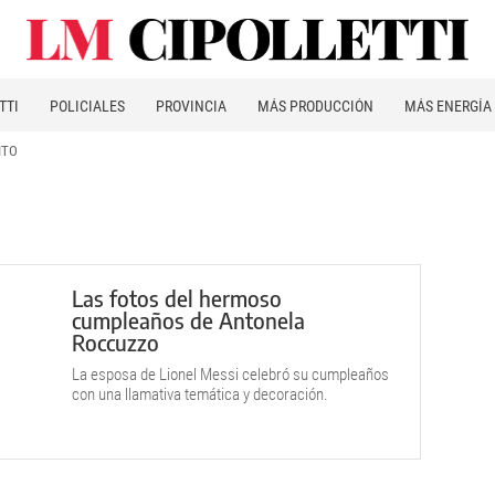
TTI
POLICIALES
PROVINCIA
MÁS PRODUCCIÓN
MÁS ENERGÍA
ITO
Las fotos del hermoso
cumpleaños de Antonela
Roccuzzo
La esposa de Lionel Messi celebró su cumpleaños
con una llamativa temática y decoración.