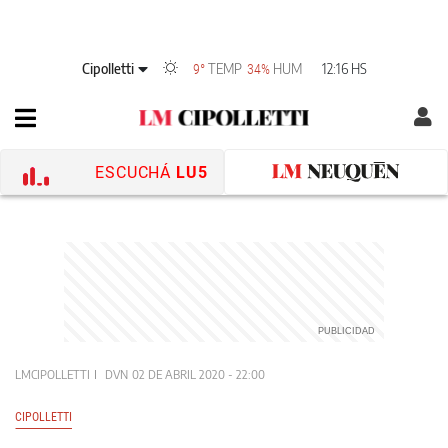
Cipolletti
TEMP
HUM
12:16 HS
9°
34%
ESCUCHÁ
LU5
LMCIPOLLETTI
DVN
02 DE ABRIL 2020 - 22:00
CIPOLLETTI