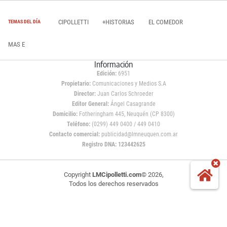
CIPOLLETTI
+HISTORIAS
EL COMEDOR
TEMAS DEL DÍA
MAS E
Información
Edición:
6951
Propietario:
Comunicaciones y Medios S.A
Director:
Juan Carlos Schroeder
Editor General:
Ángel Casagrande
Domicilio:
Fotheringham 445, Neuquén (CP 8300)
Teléfono:
(0299) 449 0400 / 449 0410
Contacto comercial:
publicidad@lmneuquen.com.ar
Registro DNA: 123442625
Copyright
LMCipolletti.com
© 2026,
Todos los derechos reservados