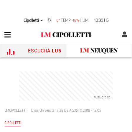
Cipolletti
TEMP
HUM
10:39 HS
6°
48%
ESCUCHÁ
LU5
LMCIPOLLETTI
Crisis Universitaria
28 DE AGOSTO 2018 - 13:05
CIPOLLETTI