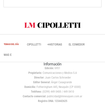
CIPOLLETTI
+HISTORIAS
EL COMEDOR
TEMAS DEL DÍA
MAS E
Información
Edición:
6951
Propietario:
Comunicaciones y Medios S.A
Director:
Juan Carlos Schroeder
Editor General:
Ángel Casagrande
Domicilio:
Fotheringham 445, Neuquén (CP 8300)
Teléfono:
(0299) 449 0400 / 449 0410
Contacto comercial:
publicidad@lmneuquen.com.ar
Registro DNA: 123442625