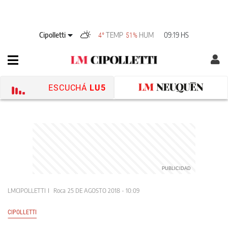
Cipolletti
TEMP
HUM
09:19 HS
4°
51%
ESCUCHÁ
LU5
LMCIPOLLETTI
Roca
25 DE AGOSTO 2018 - 10:09
CIPOLLETTI