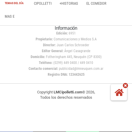
CIPOLLETTI
+HISTORIAS
EL COMEDOR
TEMAS DEL DÍA
MAS E
Información
Edición:
6951
Propietario:
Comunicaciones y Medios S.A
Director:
Juan Carlos Schroeder
Editor General:
Ángel Casagrande
Domicilio:
Fotheringham 445, Neuquén (CP 8300)
Teléfono:
(0299) 449 0400 / 449 0410
Contacto comercial:
publicidad@lmneuquen.com.ar
Registro DNA: 123442625
Copyright
LMCipolletti.com
© 2026,
Todos los derechos reservados