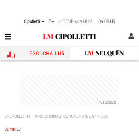
Cipolletti
TEMP
HUM
04:08 HS
5°
60%
ESCUCHÁ
LU5
LMCIPOLLETTI
Franco Colapinto
21 DE NOVIEMBRE 2024 - 13:59
DEPORTES