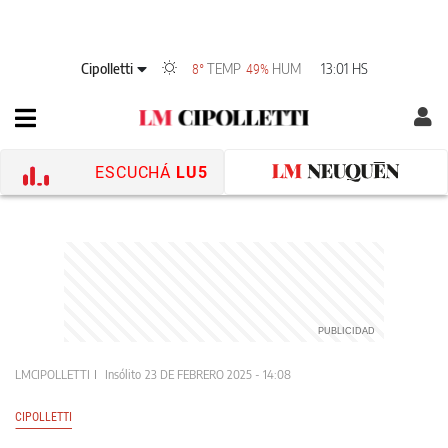
Cipolletti
TEMP
HUM
13:01 HS
8°
49%
ESCUCHÁ
LU5
LMCIPOLLETTI
Insólito
23 DE FEBRERO 2025 - 14:08
CIPOLLETTI