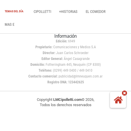
CIPOLLETTI
+HISTORIAS
EL COMEDOR
TEMAS DEL DÍA
MAS E
Información
Edición:
6949
Propietario:
Comunicaciones y Medios S.A
Director:
Juan Carlos Schroeder
Editor General:
Ángel Casagrande
Domicilio:
Fotheringham 445, Neuquén (CP 8300)
Teléfono:
(0299) 449 0400 / 449 0410
Contacto comercial:
publicidad@lmneuquen.com.ar
Registro DNA: 123442625
Copyright
LMCipolletti.com
© 2026,
Todos los derechos reservados