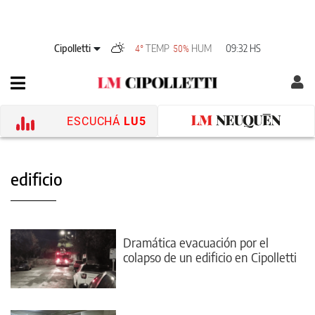
Cipolletti
TEMP
HUM
09:32 HS
4°
50%
ESCUCHÁ
LU5
edificio
Dramática evacuación por el
colapso de un edificio en Cipolletti