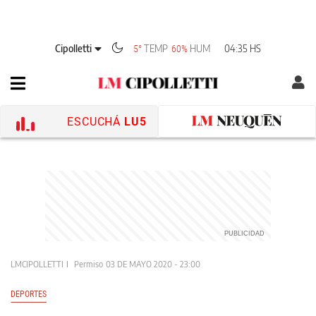
Cipolletti
TEMP
HUM
04:35 HS
5°
60%
ESCUCHÁ
LU5
LMCIPOLLETTI
Permiso
03 DE MAYO 2020 - 23:00
DEPORTES