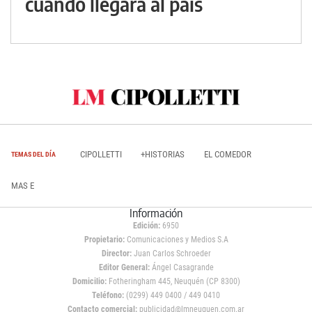
cuándo llegará al país
CIPOLLETTI
+HISTORIAS
EL COMEDOR
TEMAS DEL DÍA
MAS E
Información
Edición:
6950
Propietario:
Comunicaciones y Medios S.A
Director:
Juan Carlos Schroeder
Editor General:
Ángel Casagrande
Domicilio:
Fotheringham 445, Neuquén (CP 8300)
Teléfono:
(0299) 449 0400 / 449 0410
Contacto comercial:
publicidad@lmneuquen.com.ar