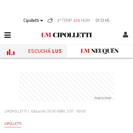
Cipolletti
TEMP
HUM
01:13 HS
5°
45%
ESCUCHÁ
LU5
LMCIPOLLETTI
Educación
28 DE ABRIL 2017 - 00:00
CIPOLLETTI