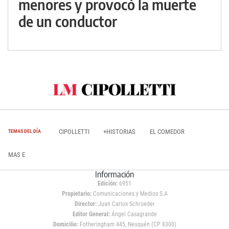
menores y provocó la muerte
de un conductor
CIPOLLETTI
+HISTORIAS
EL COMEDOR
TEMAS DEL DÍA
MAS E
Información
Edición:
6951
Propietario:
Comunicaciones y Medios S.A
Director:
Juan Carlos Schroeder
Editor General:
Ángel Casagrande
Domicilio:
Fotheringham 445, Neuquén (CP 8300)