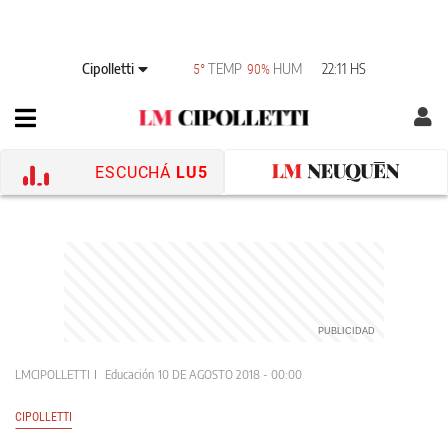
Cipolletti
TEMP
HUM
22:11 HS
5°
90%
ESCUCHÁ
LU5
LMCIPOLLETTI
Educación
10 DE AGOSTO 2018 - 00:00
CIPOLLETTI