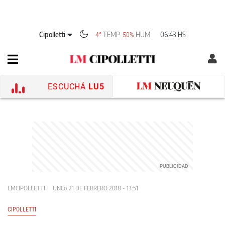
Cipolletti
TEMP
HUM
06:43 HS
4°
50%
ESCUCHÁ
LU5
LMCIPOLLETTI
UNCo
21 DE FEBRERO 2018 - 13:51
CIPOLLETTI