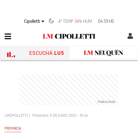
Cipolletti
TEMP
HUM
04:59 HS
4°
59%
ESCUCHÁ
LU5
LMCIPOLLETTI
Protocolos
11 DE JUNIO 2020 - 10:34
PROVINCIA