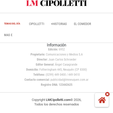
CIPOLLETTI
+HISTORIAS
EL COMEDOR
TEMAS DEL DÍA
MAS E
Información
Edición:
6952
Propietario:
Comunicaciones y Medios S.A
Director:
Juan Carlos Schroeder
Editor General:
Ángel Casagrande
Domicilio:
Fotheringham 445, Neuquén (CP 8300)
Teléfono:
(0299) 449 0400 / 449 0410
Contacto comercial:
publicidad@lmneuquen.com.ar
Registro DNA: 123442625
Copyright
LMCipolletti.com
© 2026,
Todos los derechos reservados