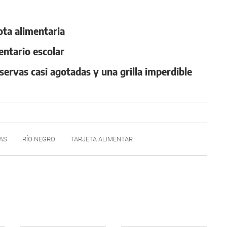
ota alimentaria
entario escolar
eservas casi agotadas y una grilla imperdible
AS
RÍO NEGRO
TARJETA ALIMENTAR