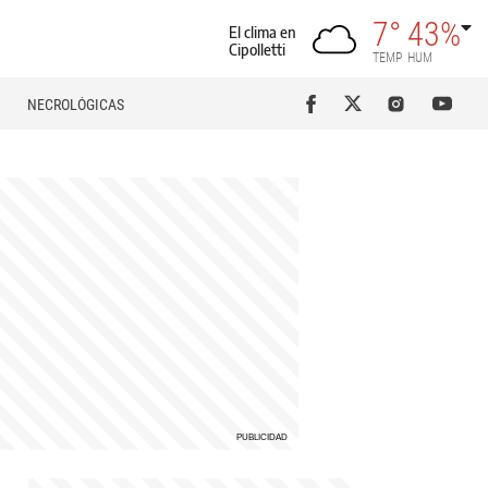
7°
43%
El clima en
Cipolletti
TEMP
HUM
NECROLÓGICAS