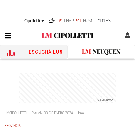
Cipolletti
TEMP
HUM
11:11 HS
5°
50%
ESCUCHÁ
LU5
LMCIPOLLETTI
Escuela
30 DE ENERO 2024 - 11:44
PROVINCIA