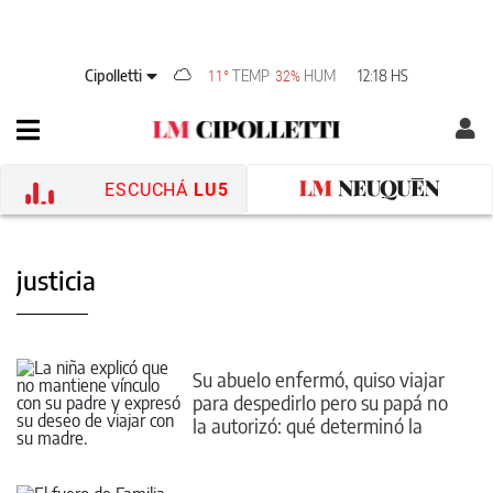
Cipolletti
TEMP
HUM
12:18 HS
11°
32%
ESCUCHÁ
LU5
justicia
Su abuelo enfermó, quiso viajar
para despedirlo pero su papá no
la autorizó: qué determinó la
Justicia