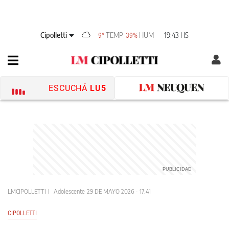
Cipolletti
TEMP
HUM
19:43 HS
9°
39%
ESCUCHÁ
LU5
LMCIPOLLETTI
Adolescente
29 DE MAYO 2026 - 17:41
CIPOLLETTI