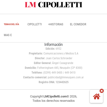
CIPOLLETTI
+HISTORIAS
EL COMEDOR
TEMAS DEL DÍA
MAS E
Información
Edición:
6952
Propietario:
Comunicaciones y Medios S.A
Director:
Juan Carlos Schroeder
Editor General:
Ángel Casagrande
Domicilio:
Fotheringham 445, Neuquén (CP 8300)
Teléfono:
(0299) 449 0400 / 449 0410
Contacto comercial:
publicidad@lmneuquen.com.ar
Registro DNA: 123442625
Copyright
LMCipolletti.com
© 2026,
Todos los derechos reservados