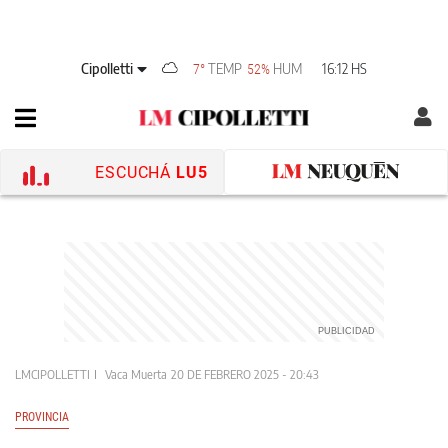
Cipolletti
TEMP
HUM
16:12 HS
7°
52%
ESCUCHÁ
LU5
LMCIPOLLETTI
Vaca Muerta
20 DE FEBRERO 2025 - 20:43
PROVINCIA