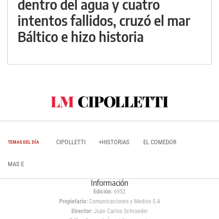
dentro del agua y cuatro
intentos fallidos, cruzó el mar
Báltico e hizo historia
CIPOLLETTI
+HISTORIAS
EL COMEDOR
TEMAS DEL DÍA
MAS E
Información
Edición:
6952
Propietario:
Comunicaciones y Medios S.A
Director:
Juan Carlos Schroeder