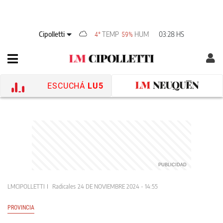
Cipolletti
TEMP
HUM
03:28 HS
4°
59%
ESCUCHÁ
LU5
LMCIPOLLETTI
Radicales
24 DE NOVIEMBRE 2024 - 14:55
PROVINCIA