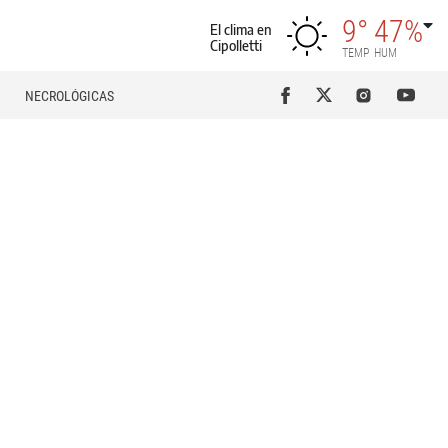
9°
47%
El clima en
Cipolletti
TEMP
HUM
NECROLÓGICAS