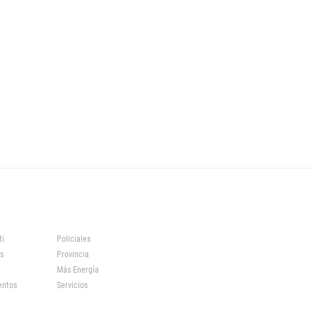
ti
Policiales
s
Provincia
Más Energía
entos
Servicios