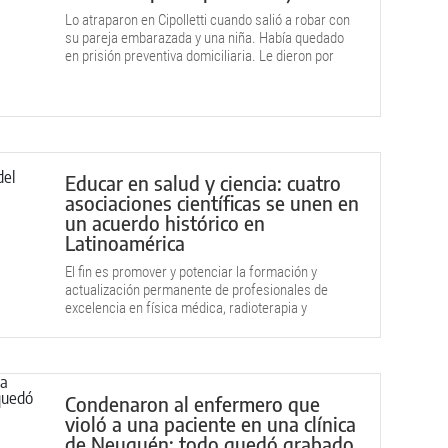
Lo atraparon en Cipolletti cuando salió a robar con
su pareja embarazada y una niña. Había quedado
en prisión preventiva domiciliaria. Le dieron por
cumplida la pena.
Educar en salud y ciencia: cuatro
asociaciones científicas se unen en
un acuerdo histórico en
Latinoamérica
El fin es promover y potenciar la formación y
actualización permanente de profesionales de
excelencia en física médica, radioterapia y
neurocirugía.
Condenaron al enfermero que
violó a una paciente en una clínica
de Neuquén: todo quedó grabado