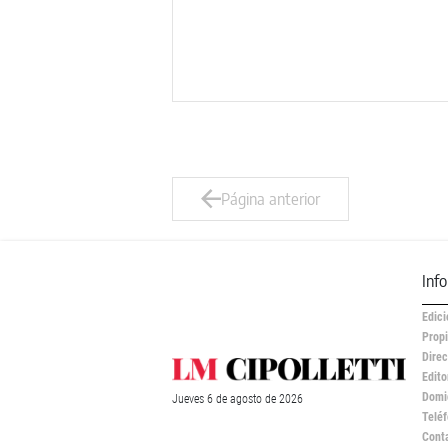
Página anterior
Inf
Edici
Propi
Direc
Edito
Domic
Jueves
6 de
agosto
de 2026
Teléf
Cont