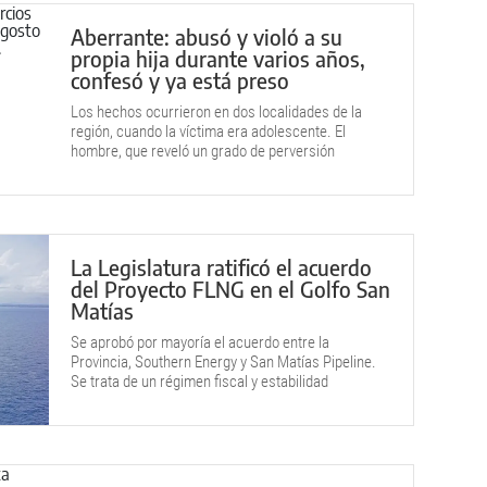
Aberrante: abusó y violó a su
propia hija durante varios años,
confesó y ya está preso
Los hechos ocurrieron en dos localidades de la
región, cuando la víctima era adolescente. El
hombre, que reveló un grado de perversión
repugnante, terminó reconociendo su culpa y lo
condenaron a prisión efectiva.
La Legislatura ratificó el acuerdo
del Proyecto FLNG en el Golfo San
Matías
Se aprobó por mayoría el acuerdo entre la
Provincia, Southern Energy y San Matías Pipeline.
Se trata de un régimen fiscal y estabilidad
regulatoria para el proyecto de Gas Natural Licuado
(GNL).