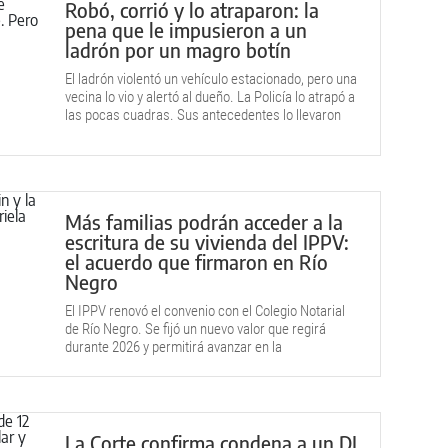
Robó, corrió y lo atraparon: la
pena que le impusieron a un
ladrón por un magro botín
El ladrón violentó un vehículo estacionado, pero una
vecina lo vio y alertó al dueño. La Policía lo atrapó a
las pocas cuadras. Sus antecedentes lo llevaron
tras las rejas.
Más familias podrán acceder a la
escritura de su vivienda del IPPV:
el acuerdo que firmaron en Río
Negro
El IPPV renovó el convenio con el Colegio Notarial
de Río Negro. Se fijó un nuevo valor que regirá
durante 2026 y permitirá avanzar en la
escrituración de viviendas.
La Corte confirma condena a un DJ