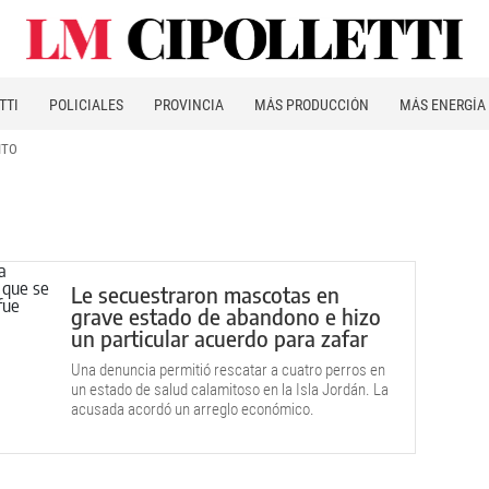
TTI
POLICIALES
PROVINCIA
MÁS PRODUCCIÓN
MÁS ENERGÍA
ITO
Le secuestraron mascotas en
grave estado de abandono e hizo
un particular acuerdo para zafar
Una denuncia permitió rescatar a cuatro perros en
un estado de salud calamitoso en la Isla Jordán. La
acusada acordó un arreglo económico.