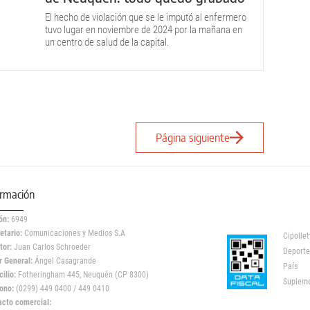
El hecho de violación que se le imputó al enfermero
tuvo lugar en noviembre de 2024 por la mañana en
un centro de salud de la capital.
Página siguiente
ormación
ón:
6949
etario:
Comunicaciones y Medios S.A
Cipollet
tor:
Juan Carlos Schroeder
Deporte
r General:
Ángel Casagrande
País
ilio:
Fotheringham 445, Neuquén (CP 8300)
Suplem
ono:
(0299) 449 0400 / 449 0410
acto comercial: