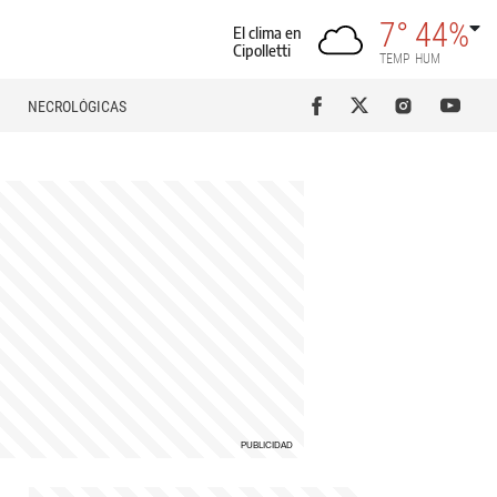
7°
44%
El clima en
Cipolletti
TEMP
HUM
NECROLÓGICAS