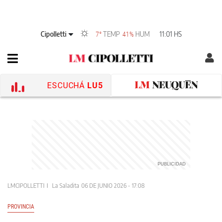
Cipolletti
TEMP
HUM
11:01 HS
7°
41%
ESCUCHÁ
LU5
LMCIPOLLETTI
La Saladita
06 DE JUNIO 2026 - 17:08
PROVINCIA