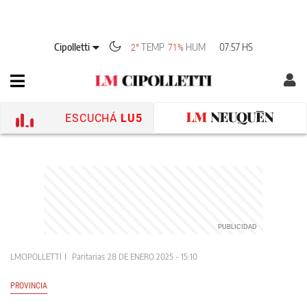
Cipolletti
TEMP
HUM
07:57 HS
2°
71%
ESCUCHÁ
LU5
LMCIPOLLETTI
Paritarias
28 DE ENERO 2025 - 15:10
PROVINCIA