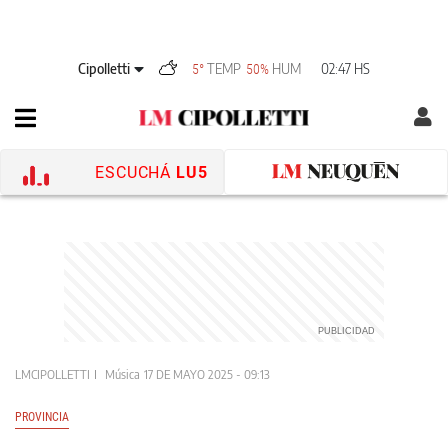
Cipolletti
TEMP
HUM
02:47 HS
5°
50%
ESCUCHÁ
LU5
LMCIPOLLETTI
Música
17 DE MAYO 2025 - 09:13
PROVINCIA