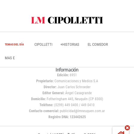
CIPOLLETTI
+HISTORIAS
EL COMEDOR
TEMAS DEL DÍA
MAS E
Información
Edición:
6951
Propietario:
Comunicaciones y Medios S.A
Director:
Juan Carlos Schroeder
Editor General:
Ángel Casagrande
Domicilio:
Fotheringham 445, Neuquén (CP 8300)
Teléfono:
(0299) 449 0400 / 449 0410
Contacto comercial:
publicidad@lmneuquen.com.ar
Registro DNA: 123442625