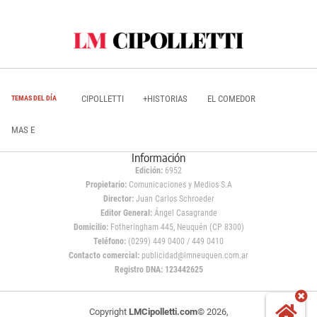
CIPOLLETTI
+HISTORIAS
EL COMEDOR
TEMAS DEL DÍA
MAS E
Información
Edición:
6952
Propietario:
Comunicaciones y Medios S.A
Director:
Juan Carlos Schroeder
Editor General:
Ángel Casagrande
Domicilio:
Fotheringham 445, Neuquén (CP 8300)
Teléfono:
(0299) 449 0400 / 449 0410
Contacto comercial:
publicidad@lmneuquen.com.ar
Registro DNA: 123442625
Copyright
LMCipolletti.com
© 2026,