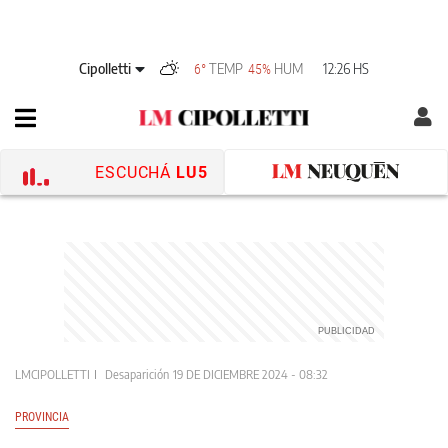
Cipolletti
TEMP
HUM
12:26 HS
6°
45%
ESCUCHÁ
LU5
LMCIPOLLETTI
Desaparición
19 DE DICIEMBRE 2024 - 08:32
PROVINCIA