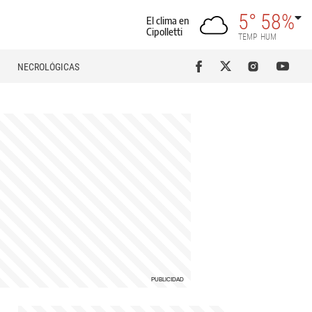
5°
58%
El clima en
Cipolletti
TEMP
HUM
NECROLÓGICAS