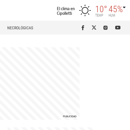
10°
45%
El clima en
Cipolletti
TEMP
HUM
NECROLÓGICAS