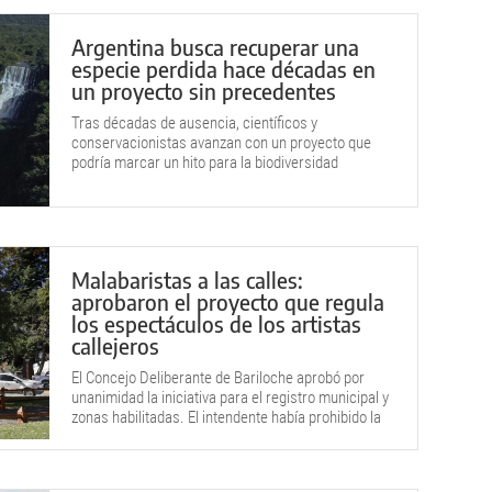
Argentina busca recuperar una
especie perdida hace décadas en
un proyecto sin precedentes
Tras décadas de ausencia, científicos y
conservacionistas avanzan con un proyecto que
podría marcar un hito para la biodiversidad
argentina.
Malabaristas a las calles:
aprobaron el proyecto que regula
los espectáculos de los artistas
callejeros
El Concejo Deliberante de Bariloche aprobó por
unanimidad la iniciativa para el registro municipal y
zonas habilitadas. El intendente había prohibido la
actividad dos meses atrás.