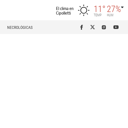
11°
27%
El clima en
Cipolletti
TEMP
HUM
NECROLÓGICAS