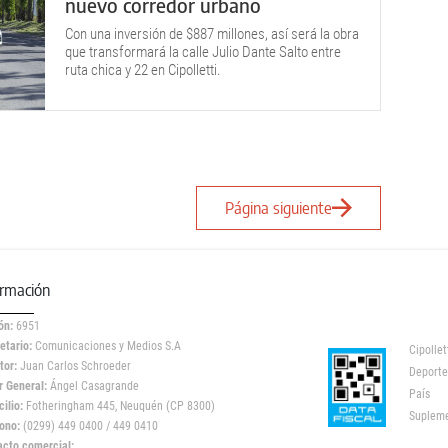
nuevo corredor urbano
Con una inversión de $887 millones, así será la obra
que transformará la calle Julio Dante Salto entre
ruta chica y 22 en Cipolletti.
Página siguiente
ormación
ón:
6951
etario:
Comunicaciones y Medios S.A
Cipollet
tor:
Juan Carlos Schroeder
Deporte
r General:
Ángel Casagrande
País
ilio:
Fotheringham 445, Neuquén (CP 8300)
Suplem
ono:
(0299) 449 0400 / 449 0410
acto comercial: