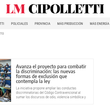
TTI
POLICIALES
PROVINCIA
MÁS PRODUCCIÓN
MÁS ENERGÍA
ITO
Avanza el proyecto para combatir
la discriminación: las nuevas
formas de exclusión que
contempla la ley
La iniciativa propone ampliar las conductas
discriminatorias del Código Contravencional al
sumar los discursos de odio, violencia simbólica y
prácticas institucionales que segregan.