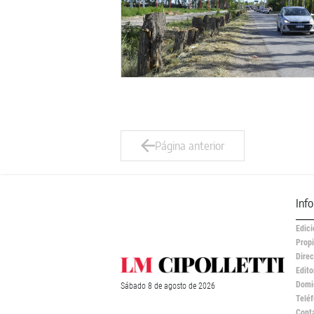
Página anterior
Inf
Edici
Propi
Direc
Edito
Domic
Sábado
8 de
agosto
de 2026
Teléf
Cont