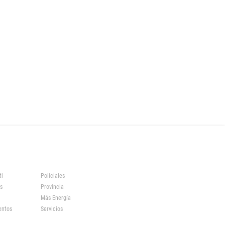
ti
Policiales
s
Provincia
Más Energía
entos
Servicios