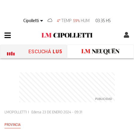
Cipolletti
TEMP
HUM
03:35 HS
4°
59%
ESCUCHÁ
LU5
LMCIPOLLETTI
Edersa
23 DE ENERO 2024 - 09:31
PROVINCIA