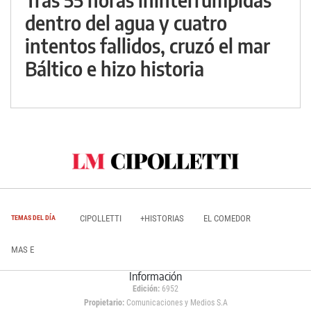
dentro del agua y cuatro
intentos fallidos, cruzó el mar
Báltico e hizo historia
CIPOLLETTI
+HISTORIAS
EL COMEDOR
TEMAS DEL DÍA
MAS E
Información
Edición:
6952
Propietario:
Comunicaciones y Medios S.A